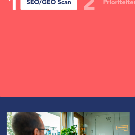
1
2
SEO/GEO Scan
Prioriteite