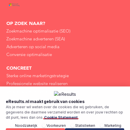
OP ZOEK NAAR?
Zoekmachine optimalisatie (SEO)
Zoekmachine adverteren (SEA)
Adverteren op social media
Conversie optimalisatie
CONCREET
Sterke online marketingstrategie
Professionele website realiseren
Online advertentiecampagne opzetten
SEO uitbesteden
eResults.nl maakt gebruik van cookies
Als je meer wil weten over de cookies die wij gebruiken, de
INFO
gegevens die daarmee verzameld worden en over jouw rechten op
dit punt, lees dan ons
Cookie Statement
.
3
Werken bij
Noodzakelijk
Voorkeuren
Statistieken
Marketing
Support