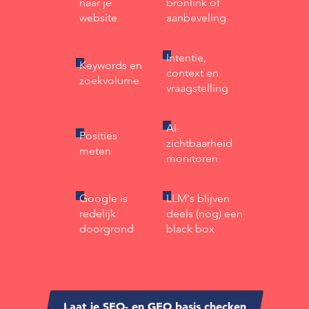
naar je
bronlink of
website
aanbeveling
Intentie,
Keywords en
context en
zoekvolume
vraagstelling
AI-
Posities
zichtbaarheid
meten
monitoren
Google is
LLM's blijven
redelijk
deels (nog) een
doorgrond
black box
Laat je SEO- en GEO basis checken