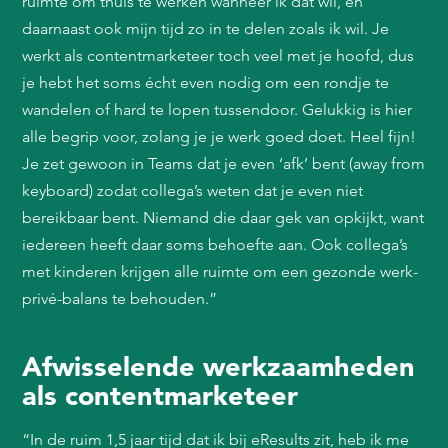
ruimte om thuis te werken wanneer ik dat wil, en
daarnaast ook mijn tijd zo in te delen zoals ik wil. Je
werkt als contentmarketeer toch veel met je hoofd, dus
je hebt het soms écht even nodig om een rondje te
wandelen of hard te lopen tussendoor. Gelukkig is hier
alle begrip voor, zolang je je werk goed doet. Heel fijn!
Je zet gewoon in Teams dat je even ‘afk’ bent (away from
keyboard) zodat collega’s weten dat je even niet
bereikbaar bent. Niemand die daar gek van opkijkt, want
iedereen heeft daar soms behoefte aan. Ook collega’s
met kinderen krijgen alle ruimte om een gezonde werk-
privé-balans te behouden.”
Afwisselende werkzaamheden
als contentmarketeer
“In de ruim 1,5 jaar tijd dat ik bij eResults zit, heb ik me