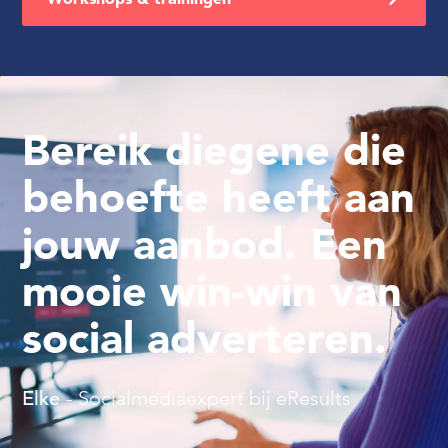
Bereik diegene die
behoefte heeft aan
jouw aanbod. Een
mooie win-win van
social adverteren.
Elke
- Socialmediaexpert bij eResults