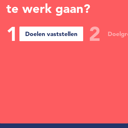
te werk gaan?
1
2
Doelen vaststellen
Doelgr