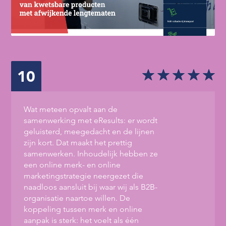
10
Wat meteen opvalt aan de
samenwerking met eResults: er wordt
geluisterd, meegedacht en de lijnen
zijn kort. Dat maakt het prettig
samenwerken. Inhoudelijk hebben ze
een online merk- en online
marketingstrategie neergezet die
naadloos aansluit bij waar wij als B2B-
organisatie naartoe willen. De
koppeling tussen merk en online
aanpak is sterk: het voelt als één