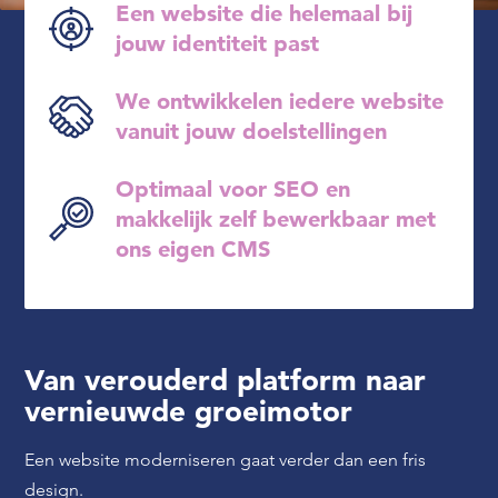
Een website die helemaal bij
jouw identiteit past
We ontwikkelen iedere website
vanuit jouw doelstellingen
Optimaal voor SEO en
makkelijk zelf bewerkbaar met
ons eigen CMS
Van verouderd platform naar
vernieuwde groeimotor
Een website moderniseren gaat verder dan een fris
design.