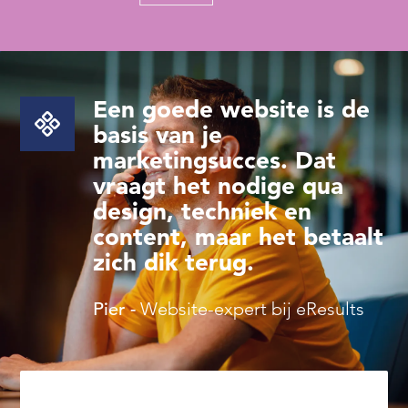
Een goede website is de
basis van je
marketingsucces. Dat
vraagt het nodige qua
design, techniek en
content, maar het betaalt
zich dik terug.
Pier -
Website-expert bij eResults