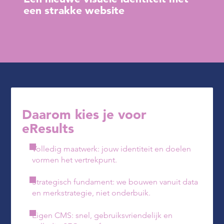
een strakke website
Daarom kies je voor
eResults
Volledig maatwerk: jouw identiteit en doelen
vormen het vertrekpunt.
Strategisch fundament: we bouwen vanuit data
en merkstrategie, niet onderbuik.
Eigen CMS: snel, gebruiksvriendelijk en